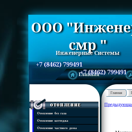
ООО "Инжене
смр "
Инженерные Системы
+7 (8462) 799491
+7 (8462) 799491
Главная
Главная
Предыдующа
Отопление
Отопление без газа
Отопление коттеджа
Отопление частного дома