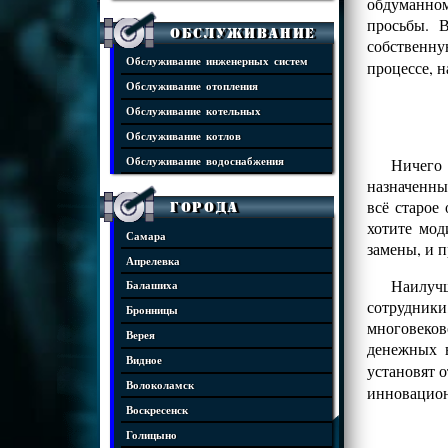
обдуманном
просьбы. 
Обслуживание
собственну
Обслуживание инженерных систем
процессе, 
Обслуживание отопления
Обслуживание котельных
Обслуживание котлов
Ничего
Обслуживание водоснабжения
назначенны
всё старое
Города
хотите мод
Самара
замены, и 
Апрелевка
Наилучш
Балашиха
сотрудники
Бронницы
многовеко
Верея
денежных 
Видное
установят 
Волоколамск
инновацио
Воскресенск
Голицыно