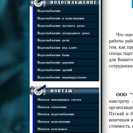
Водоснабжение
Водоснабжение
Водоснабжение и канализация
Водоснабжение частного дома
Водоснабжение загородного дома
Что наи
работы раб
Водоснабжение дачи
тем, как п
Водоснабжение под ключ
спецы тщат
Водоснабжение бани
для Вашего
Водоснабжение деревня
сотрудники
Водоснабжение зданий
Водоснабжение индивидуальное
Монтаж
ООО "И
Монтаж инженерных систем
навстречу
организаци
Монтаж отопления
Пускай и б
Монтаж водоснабжения
конечным к
Монтаж канализации
стоимость,
Монтаж котельных