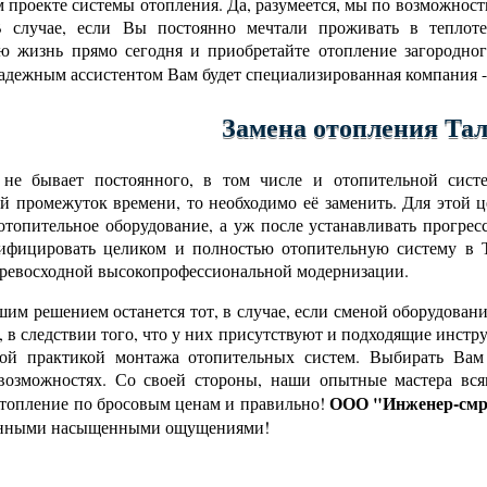
 проекте системы отопления. Да, разумеется, мы по возможнос
В случае, если Вы постоянно мечтали проживать в теплоте
ю жизнь прямо сегодня и приобретайте отопление загородн
надежным ассистентом Вам будет специализированная компания 
Замена отопления Та
 не бывает постоянного, в том числе и отопительной сист
й промежуток времени, то необходимо её заменить. Для этой 
 отопительное оборудование, а уж после устанавливать прогре
ифицировать целиком и полностью отопительную систему в Т
превосходной высокопрофессиональной модернизации.
им решением останется тот, в случае, если сменой оборудова
, в следствии того, что у них присутствуют и подходящие инст
вой практикой монтажа отопительных систем. Выбирать Вам 
возможностях. Со своей стороны, наши опытные мастера вся
ООО "Инженер-смр
отопление по бросовым ценам и правильно!
нными насыщенными ощущениями!