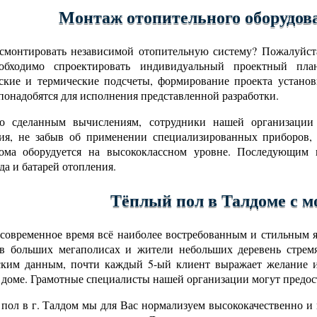
Монтаж отопительного оборудов
смонтировать независимой отопительную систему? Пожалуйста
обходимо спроектировать индивидуальный проектный пла
ские и термические подсчеты, формирование проекта установ
понадобятся для исполнения представленной разработки.
но сделанным вычислениям, сотрудники нашей организации
ния, не забыв об применении специализированных приборов,
дома оборудуется на высококлассном уровне. Последующим ш
да и батарей отопления.
Тёплый пол в Талдоме с 
современное время всё наиболее востребованным и стильным яв
в больших мегаполисах и жители небольших деревень стрем
ским данным, почти каждый 5-ый клиент выражает желание и
 доме. Грамотные специалисты нашей организации могут предост
пол в г. Талдом мы для Вас нормализуем высококачественно и 