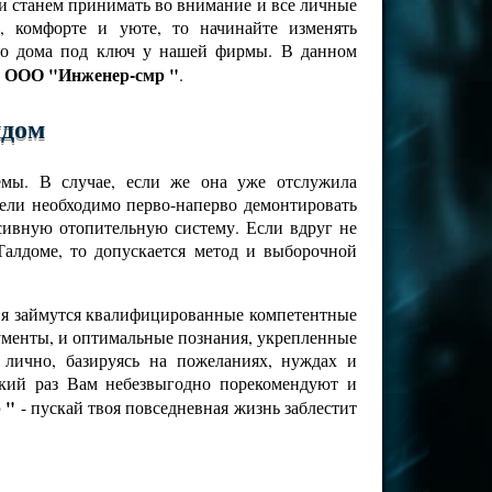
ти станем принимать во внимание и все личные
, комфорте и уюте, то начинайте изменять
ого дома под ключ у нашей фирмы. В данном
ООО "Инженер-смр "
-
.
лдом
емы. В случае, если же она уже отслужила
цели необходимо перво-наперво демонтировать
ссивную отопительную систему. Если вдруг не
алдоме, то допускается метод и выборочной
ния займутся квалифицированные компетентные
рументы, и оптимальные познания, укрепленные
лично, базируясь на пожеланиях, нуждах и
кий раз Вам небезвыгодно порекомендуют и
 "
- пускай твоя повседневная жизнь заблестит