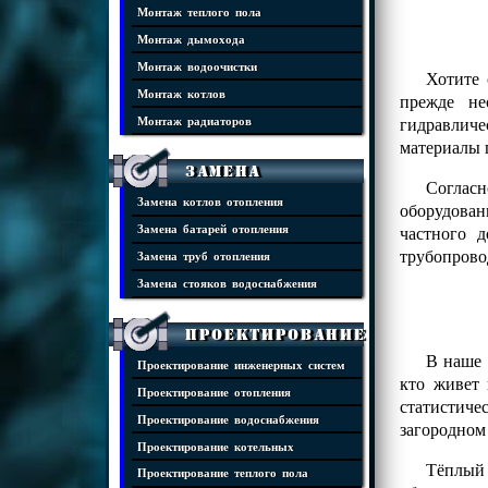
Монтаж теплого пола
Монтаж дымохода
Монтаж водоочистки
Хотите 
Монтаж котлов
прежде не
гидравличе
Монтаж радиаторов
материалы 
Замена
Соглас
Замена котлов отопления
оборудова
частного 
Замена батарей отопления
трубопрово
Замена труб отопления
Замена стояков водоснабжения
Проектирование
В наше 
Проектирование инженерных систем
кто живет 
Проектирование отопления
статистиче
Проектирование водоснабжения
загородном
Проектирование котельных
Тёплый 
Проектирование теплого пола