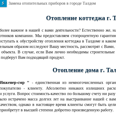
Замена отопительных приборов в городе Талдом
Отопление коттеджа г. 
более важное в нашей с вами деятельности? Естественно же, 
отников компании. Мы предоставляем стопроцентную гарантию
риступать к обустройству отопления коттеджа в Талдоме и как
ельным образом исследуют Вашу местность, рассмотрят с Вами,
 объекта. В случае, если Вам лично необходимы строительные
 подберут Вам подходящий продукт.
Отопление дома г. Та
нженер-смр "
- единственная из немногочисленных орган
 покупателю - клиенту. Абсолютно никаких излишних расхо
и услуги. Вопрос стоимость-качество по большому счету ни разу
ыло истрачено масса долгих лет на выстраивание нашей с в
ачеством, однако в настоящее время клиенты смогут быть цел
 приобретут в высшей степени добротно произведенную работу.