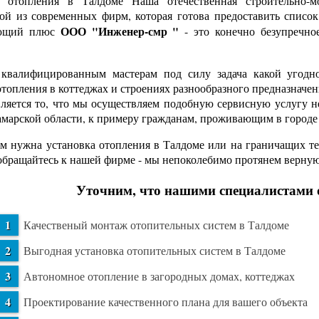
 отопления в Талдоме Наша отечественная строительно-мо
ой из современных фирм, которая готова предоставить список
ООО "Инженер-смр "
ющий плюс
- это конечно безупречно
валифицированным мастерам под силу задача какой угодно 
отопления в коттеджах и строениях разнообразного предназна
вляется то, что мы осуществляем подобную сервисную услугу н
марской области, к примеру гражданам, проживающим в городе
м нужна установка отопления в Талдоме или на граничащих тер
обращайтесь к нашей фирме - мы непоколебимо протянем верну
Уточним, что нашими специалистами 
Качественый монтаж отопительных систем в Талдоме
Выгодная установка отопительных систем в Талдоме
Автономное отопление в загородных домах, коттеджах
Проектирование качественного плана для вашего объекта