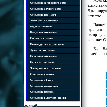
Монтаж
Отопление загородного дома
единственн
Отопление дачного дома
Доминиру
Отопление под ключ
качества.
Автономное отопление
Нашим к
Водяное отопление
прокладка 
Воздушное отопление
по праву я
Газовое отопление
жильцам Са
Индивидуальное отопление
Если Ва
Лучистое отопление
колебаний 
Панельное отопление
Паровое отопление
Электрическое отопление
Отопление квартир
Отопление офисов
Отопление помещений
Отопление центров
Отопление высотных зданий