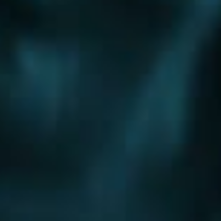
Шоссе
Алтуфьевское шоссе
Боровское шоссе
Варшавское шоссе
Волоколамское шоссе
Горьковское шоссе
Дмитровское шоссе
Егорьевское шоссе
Ильинское шоссе
Калужское шоссе
Каширское шоссе
Киевское шоссе
Куркинское шоссе
Ленинградское шоссе
Минское шоссе
Можайское шоссе
Новокаширское шоссе