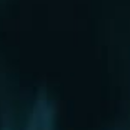
Рошаль
Руза
Сергиев Посад
Серпухов
Солнечногорск
Старая Купавна
Ступино
Сходня
Талдом
Троицк
Химки
Фрязино
Хотьково
Храпуново
Черноголовка
Чехов
Шатура
Щелково