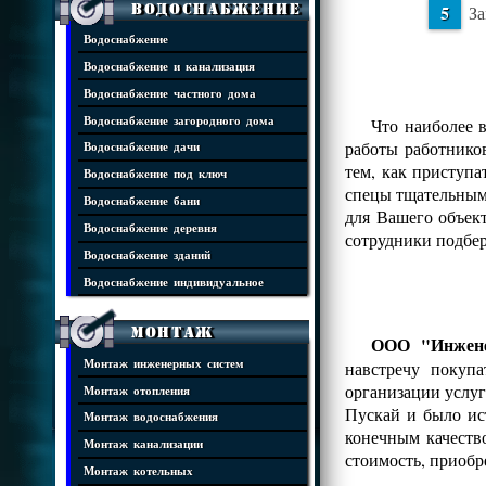
Водоснабжение
За
Водоснабжение
Водоснабжение и канализация
Водоснабжение частного дома
Водоснабжение загородного дома
Что наиболее 
работы работнико
Водоснабжение дачи
тем, как приступ
Водоснабжение под ключ
спецы тщательным 
Водоснабжение бани
для Вашего объек
Водоснабжение деревня
сотрудники подбе
Водоснабжение зданий
Водоснабжение индивидуальное
Монтаж
ООО "Инжене
Монтаж инженерных систем
навстречу покуп
организации услуг
Монтаж отопления
Пускай и было ис
Монтаж водоснабжения
конечным качеств
Монтаж канализации
стоимость, приобр
Монтаж котельных