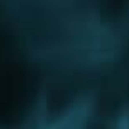
Новорижское шоссе
Новорязанское шоссе
Новосходненское шоссе
Носовихинское шоссе
Осташковское шоссе
Пятницкое шоссе
Рогачевское шоссе
Рублево-Успенское шоссе
Симферопольское шоссе
Сколковское шоссе
Щелковское шоссе
Ярославское шоссе
Вы были тут ранее....
Малаховка
Орехово-Зуево
Поварово