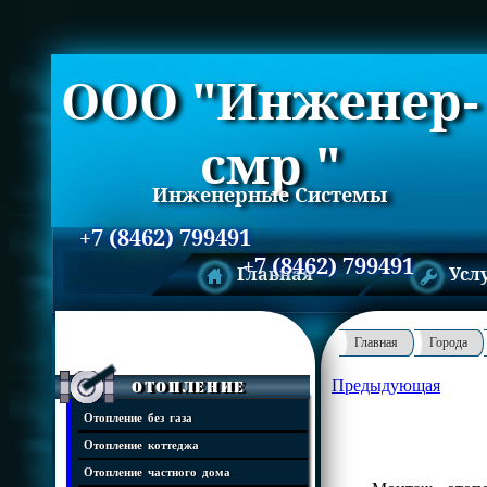
ООО "Инженер-
смр "
Инженерные Системы
+7 (8462) 799491
+7 (8462) 799491
Главная
Усл
Главная
Города
Предыдующая
Отопление
Отопление без газа
Отопление коттеджа
Отопление частного дома