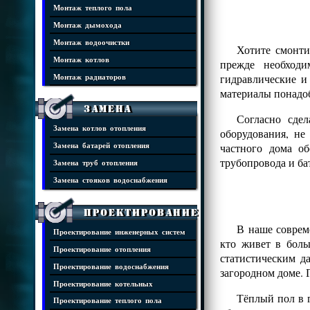
Монтаж теплого пола
Монтаж дымохода
Монтаж водоочистки
Хотите смонти
Монтаж котлов
прежде необходи
гидравлические и
Монтаж радиаторов
материалы понадоб
Замена
Согласно сде
Замена котлов отопления
оборудования, н
частного дома о
Замена батарей отопления
трубопровода и ба
Замена труб отопления
Замена стояков водоснабжения
Проектирование
В наше соврем
Проектирование инженерных систем
кто живет в боль
Проектирование отопления
статистическим д
Проектирование водоснабжения
загородном доме. 
Проектирование котельных
Тёплый пол в г
Проектирование теплого пола