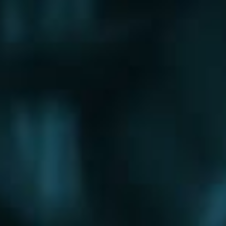
Щербинка
Электрогорск
Электросталь
Электроугли
Юбилейный
Яхрома
Округа
Восточный округ
Западный округ
Северный округ
Северо-Восточный округ
Северо-Западный округ
Центральный округ
Юго-Восточный округ
Юго-Западный округ
Южный округ
Зеленоградский округ