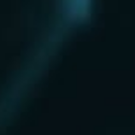
Нахабино
Ногинск
Одинцово
Ожерелье
Озеры
Октябрьский
Опалиха
Орехово-Зуево
Павловский Посад
Пересвет
Пироговский
Поварово
Подольск
Протвино
Пушкино
Пущино
Раменское
Реутов