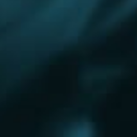
Королёв
Красково
Красноармейск
Красногорск
Краснозаводск
Кубинка
Куровское
Ликино-Дулево
Лобня
Лосино-Петровский
Луховицы
Лыткарино
Люберцы
Малаховка
Можайск
Московский
Самара
Наро-Фоминск