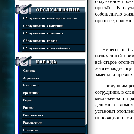
обдуманном проект
просьбы. В случ
Обслуживание
собственную жизн
Обслуживание инженерных систем
процессе, надежны
Обслуживание отопления
Обслуживание котельных
Обслуживание котлов
Ничего не бы
Обслуживание водоснабжения
назначенный пром
всё старое отопит
Города
хотите модифицир
Самара
замены, и превос
Апрелевка
Наилучшим реш
Балашиха
сотрудники, в сле
Бронницы
многовековой пр
Верея
денежных возмож
Видное
установят отопле
Волоколамск
инновационными 
Воскресенск
Голицыно