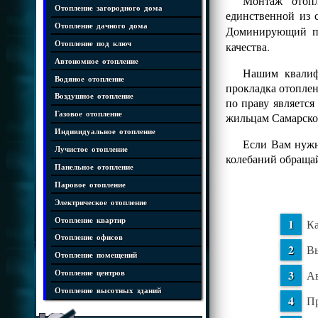
Монтаж отопл
Отопление загородного дома
единственной из 
Отопление дачного дома
Доминирующий 
Отопление под ключ
качества.
Автономное отопление
Нашим квалифи
Водяное отопление
прокладка отопле
Воздушное отопление
по праву является
Газовое отопление
жильцам Самарско
Индивидуальное отопление
Если Вам нужн
Лучистое отопление
колебаний обраща
Панельное отопление
Паровое отопление
Электрическое отопление
Отопление квартир
Ка
Отопление офисов
Вы
Отопление помещений
Ав
Отопление центров
Отопление высотных зданий
Пр